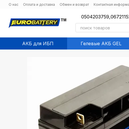
Перейти к основному контенту
О нас
Оплата и доставка
Обмен и возврат
Контактная информ
0504203759,
0672115
АКБ для ИБП
Гелевые АКБ GEL