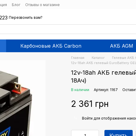
ация
Блог
Отзывы о магазине
223
Перезвонить вам?
Карбоновые АКБ Carbon
АКБ AGM
Главная
Каталог
Гелевые АКБ 
12v-18ah АКБ гелевый EuroBattery GEL
12v-18ah АКБ гелевый
18Ач)
В наличии
Артикул: 1167
Остави
2 361 грн
%
Войти
для отображения нако
Купить