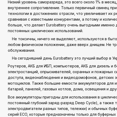
Низкий уровень саморазряда, это всего около 1% в месяц
внутреннее сопротивление. Только первичный свинец пр
технологии в достижениях отрасли, что увеличивает их р
сравнивая с известными конкурентами, а потому и количе
больше, что делает Eurobattery очень выгодными именно 
постоянных циклических использований.
Не токсичны, ничего не выделяют, используются в быто
любом физическом положении, даже вверх днищем. Не тр
обслуживания.
На сегодняшний день Eurobattery это лучший выбор в Ук
Роутеров, АКБ для ИБП, компьютеров, АКБ для дизель и 
электростанций, опрыскивателей, охранных и пожарных с
доступа, видеонаблюдения и видеодомофонов, детских 
мотоциклов. Также большие емкости аккумуляторов для 
батарей, панелей, газовых котлов, дома, освещения и дру
Все аккумуляторы пригодны для использования в цикличес
постоянный глубокий заряд-разряд Deep Cycle), а также 
электродвигатели разных типов, тележки) и обычных бу
серий ECO, которые предназначены только для буферных 