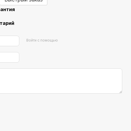
рантия
нтарий
Войти с помощью