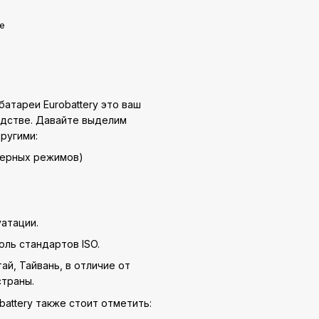
е
атареи Eurobattery это ваш
одстве. Давайте выделим
ругими:
уферных режимов)
атации.
оль стандартов ISO.
ай, Тайвань, в отличие от
страны.
ttery также стоит отметить: