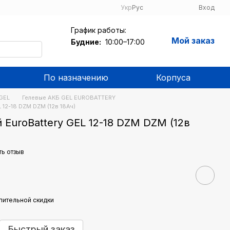
Укр
Рус
Вход
График работы:
Мой заказ
Будние:
10:00–17:00
По назначению
Корпуса
GEL
Гелевые АКБ GEL EUROBATTERY
 12-18 DZM DZM (12в 18Ач)
 EuroBattery GEL 12-18 DZM DZM (12в
ть отзыв
пительной скидки
Быстрый заказ