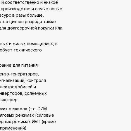
, и соответственно и низкое
и производстве и самые новые
есурс в разы больше,
ство циклов разряда также
для долгосрочной покупки или
вых и жилых помещениях, в
ебует технического
раине для питания:
бензо-генераторов,
игнализаций, контроля
электромобилей и
инверторов, солнечных
гих сфер.
ких режимах (т.е. DZM
тяговых режимах (силовые
ферных режимах ИБП (кроме
применений).