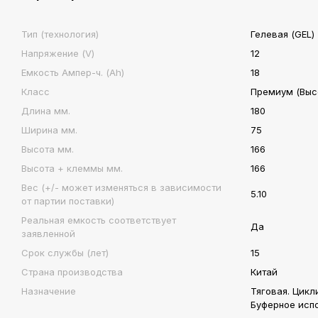
Тип (технология)
Гелевая (GEL)
Напряжение (V)
12
Емкость Ампер-ч. (Ah)
18
Класс
Премиум (Высо
Длина мм.
180
Ширина мм.
75
Высота мм.
166
Высота + клеммы мм.
166
Вес (+/- может изменяться в зависимости
5.10
от партии поставки)
Реальная емкость соответствует
Да
заявленной
Срок службы (лет)
15
Страна производства
Китай
Назначение
Тяговая. Цикл
Буферное исп