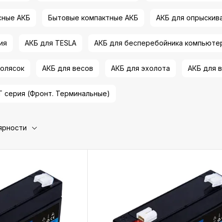
сные АКБ
Бытовые компактные АКБ
АКБ для опрыскив
ия
АКБ для TESLA
АКБ для бесперебойника компьюте
колясок
АКБ для весов
АКБ для эхолота
АКБ для 
T серия (Фронт. Терминальные)
ярности