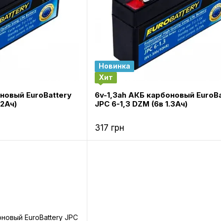
Новинка
Хит
оновый EuroBattery
6v-1,3ah АКБ карбоновый EuroBa
.2Ач)
JPC 6-1,3 DZM (6в 1.3Ач)
317 грн