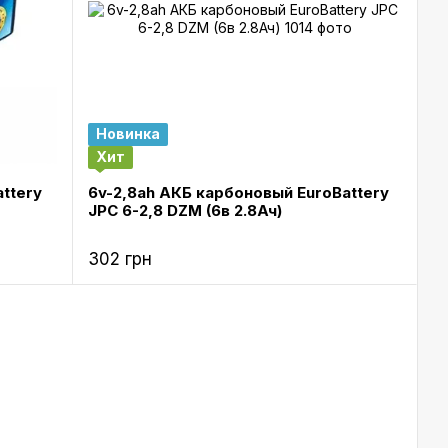
Новинка
Хит
ttery
6v-2,8ah АКБ карбоновый EuroBattery
JPC 6-2,8 DZM (6в 2.8Ач)
302 грн