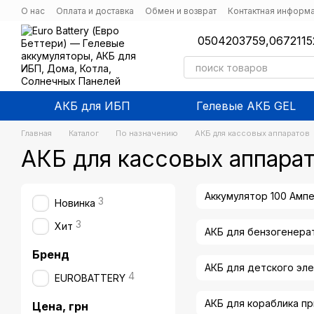
Перейти к основному контенту
О нас
Оплата и доставка
Обмен и возврат
Контактная информ
0504203759,
0672115
АКБ для ИБП
Гелевые АКБ GEL
Главная
Каталог
По назначению
АКБ для кассовых аппаратов
АКБ для кассовых аппарат
Аккумулятор 100 Ампе
3
Новинка
3
Хит
АКБ для бензогенера
Бренд
АКБ для детского эл
4
EUROBATTERY
АКБ для кораблика п
Цена, грн