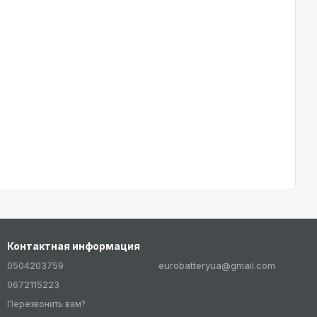
Контактная информация
0504203759
eurobatteryua@gmail.com
0672115223
Перезвонить вам?