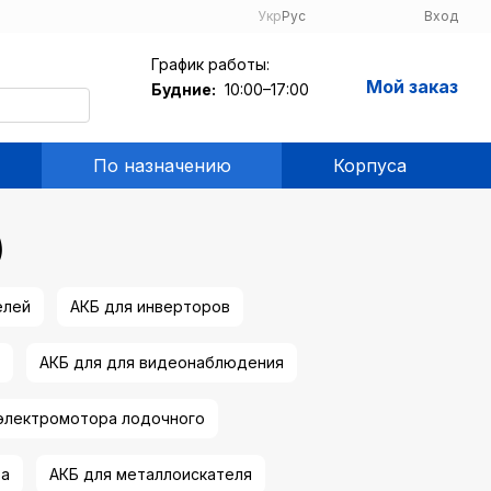
Укр
Рус
Вход
График работы:
Мой заказ
Будние:
10:00–17:00
По назначению
Корпуса
)
елей
АКБ для инверторов
АКБ для для видеонаблюдения
 электромотора лодочного
фа
АКБ для металлоискателя