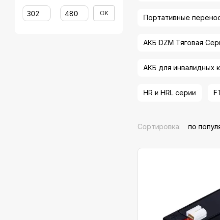
От Цена, грн
До Цена, грн
OK
Портативные перено
АКБ DZM Тяговая Сер
АКБ для инвалидных 
HR и HRL серии
F
Сортировка:
по попул