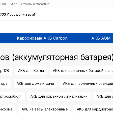
ация
Блог
Отзывы о магазине
223
Перезвонить вам?
Карбоновые АКБ Carbon
АКБ AGM
ов (аккумуляторная батарея
р 12В
АКБ для Котла
АКБ для солнечных батарей, пан
тора
АКБ для дома и дачи
АКБ для солнечных станций
ектромобиля
АКБ для охранной сигнализации
АКБ для
рикорма
АКБ на весы электронные
АКБ для кардиогра