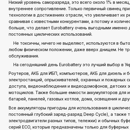
Низкий уровень саморазряда, это всего около 1% в месяц
внутреннее сопротивление. Только первичный свинец пр
технологии в достижениях отрасли, что увеличивает их р
сравнивая с известными конкурентами, а потому и количе
больше, что делает Eurobattery очень выгодными именно 
постоянных циклических использований.
Не токсичны, ничего не выделяют, используются в быто
любом физическом положении, даже вверх днищем. Не тр
обслуживания.
На сегодняшний день Eurobattery это лучший выбор в Ук
Роутеров, АКБ для ИБП, компьютеров, АКБ для дизель и 
электростанций, опрыскивателей, охранных и пожарных с
доступа, видеонаблюдения и видеодомофонов, детских 
мотоциклов. Также большие емкости аккумуляторов для 
батарей, панелей, газовых котлов, дома, освещения и дру
Все аккумуляторы пригодны для использования в цикличес
постоянный глубокий заряд-разряд Deep Cycle), а также 
электродвигатели разных типов, тележки) и обычных бу
серий ECO, которые предназначены только для буферных 