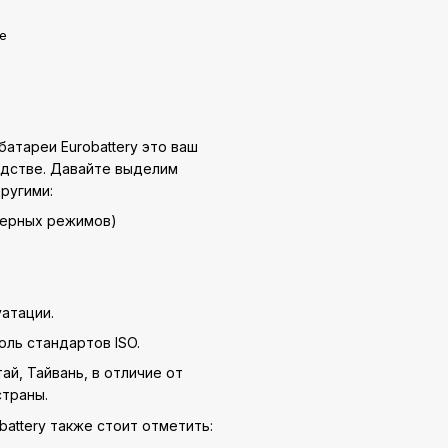
е
атареи Eurobattery это ваш
одстве. Давайте выделим
ругими:
уферных режимов)
атации.
оль стандартов ISO.
ай, Тайвань, в отличие от
страны.
ttery также стоит отметить: