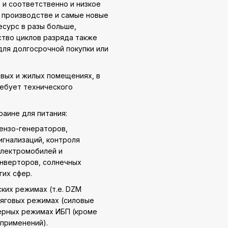
, и соответственно и низкое
и производстве и самые новые
есурс в разы больше,
ство циклов разряда также
для долгосрочной покупки или
вых и жилых помещениях, в
ебует технического
раине для питания:
бензо-генераторов,
игнализаций, контроля
электромобилей и
инверторов, солнечных
гих сфер.
ких режимах (т.е. DZM
тяговых режимах (силовые
ферных режимах ИБП (кроме
применений).