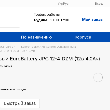
Укр
Рус
Вход
График работы:
Мой заказ
Будние:
10:00–17:00
По назначению
Корпуса
АКБ Carbon
Карбоновые АКБ Carbon EUROBATTERY
JPC 12-4 DZM (12в 4.0Ач)
ый EuroBattery JPC 12-4 DZM (12в 4.0Ач)
ть отзыв
пительной скидки
Быстрый заказ