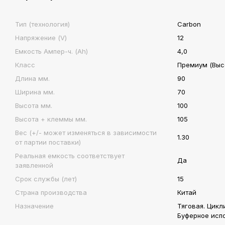
Тип (технология)
Carbon
Напряжение (V)
12
Емкость Ампер-ч. (Ah)
4,0
Класс
Премиум (Высо
Длина мм.
90
Ширина мм.
70
Высота мм.
100
Высота + клеммы мм.
105
Вес (+/- может изменяться в зависимости
1.30
от партии поставки)
Реальная емкость соответствует
Да
заявленной
Срок службы (лет)
15
Страна производства
Китай
Назначение
Тяговая. Цикл
Буферное исп