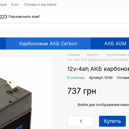
ация
Блог
Отзывы о магазине
223
Перезвонить вам?
Карбоновые АКБ Carbon
АКБ AGM
Главная
Каталог
Карбоновые 
12v-4ah АКБ карбоновый EuroBattery 
12v-4ah АКБ карбонов
В наличии
Артикул: 1049
Остави
737 грн
%
Войти
для отображения нако
Купить