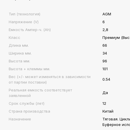
Тип (технология)
AGM
Напряжение (V)
6
Емкость Ампер-ч. (Ah)
2,8
Класс
Премиум (Высо
Длина мм.
66
Ширина мм.
34
Высота мм.
96
Высота + клеммы мм.
101
Вес (+/- может изменяться в зависимости
0.54
от партии поставки)
Реальная емкость соответствует
Да
заявленной
Срок службы (лет)
12
Страна производства
Китай
Назначение
Тяговая. Цикл
Буферное исп