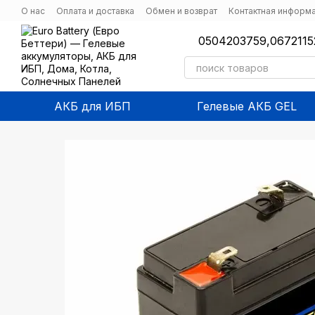
Перейти к основному контенту
О нас
Оплата и доставка
Обмен и возврат
Контактная информ
0504203759,
0672115
АКБ для ИБП
Гелевые АКБ GEL