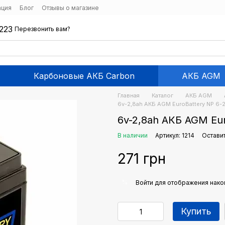
ация
Блог
Отзывы о магазине
223
Перезвонить вам?
Карбоновые АКБ Carbon
АКБ AGM
Главная
Каталог
АКБ AGM
6v-2,8ah АКБ AGM EuroBattery NP 6-2
6v-2,8ah АКБ AGM Eur
В наличии
Артикул: 1214
Оставит
271 грн
%
Войти
для отображения нако
Купить