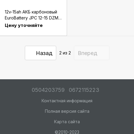
12v-15ah АКБ карбоновый
EuroBattery JPC 12-15 DZM
(12в 15Ач)
Цену уточняйте
Назад
Вперед
2
из 2
0504203759
0672115223
Контактная информация
Полная версия сайта
Карта сайта
©2010-2023