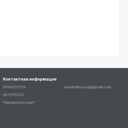
Контактная информация
0504203759
eurobatteryua@gmail.com
0672115223
Перезвонить вам?