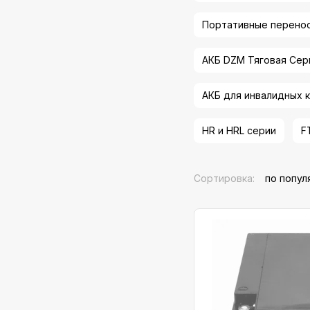
Портативные перено
АКБ DZM Тяговая Сер
АКБ для инвалидных 
HR и HRL серии
F
Сортировка:
по попул