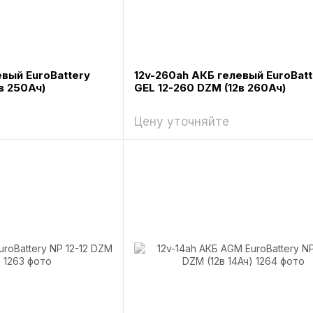
евый EuroBattery
12v-260ah АКБ гелевый EuroBatt
в 250Ач)
GEL 12-260 DZM (12в 260Ач)
Цену уточняйте