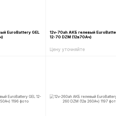
вый EuroBattery GEL
12v-70ah АКБ гелевый EuroBatte
ч)
12-70 DZM (12в70Ач)
Цену уточняйте