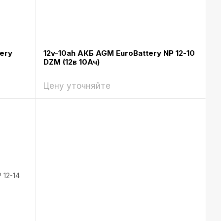
ery
12v-10ah АКБ AGM EuroBattery NP 12-10
DZM (12в 10Ач)
Цену уточняйте