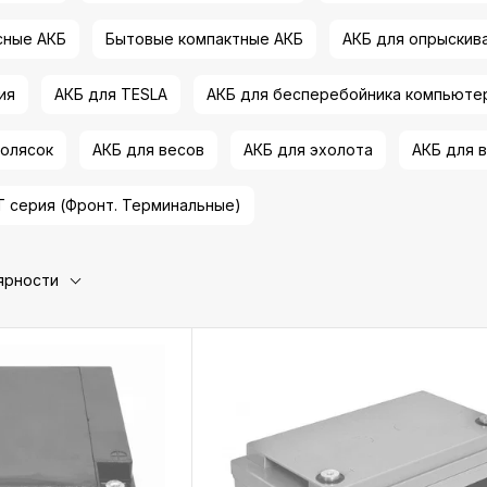
сные АКБ
Бытовые компактные АКБ
АКБ для опрыскив
ия
АКБ для TESLA
АКБ для бесперебойника компьюте
колясок
АКБ для весов
АКБ для эхолота
АКБ для 
T серия (Фронт. Терминальные)
ярности