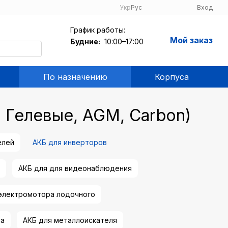
Укр
Рус
Вход
График работы:
Мой заказ
Будние:
10:00–17:00
По назначению
Корпуса
 Гелевые, AGM, Carbon)
елей
АКБ для инверторов
АКБ для для видеонаблюдения
 электромотора лодочного
фа
АКБ для металлоискателя