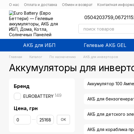
Перейти к основному контенту
О нас
Оплата и доставка
Обмен и возврат
Контактная информ
0504203759,
0672115
АКБ для ИБП
Гелевые АКБ GEL
Главная
Каталог
По назначению
АКБ для инверторов
Аккумуляторы для инверт
Аккумулятор 100 Ампе
Бренд
149
EUROBATTERY
АКБ для бензогенера
Цена, грн
АКБ для детского эл
От Цена, грн
До Цена, грн
OK
АКБ для кораблика п