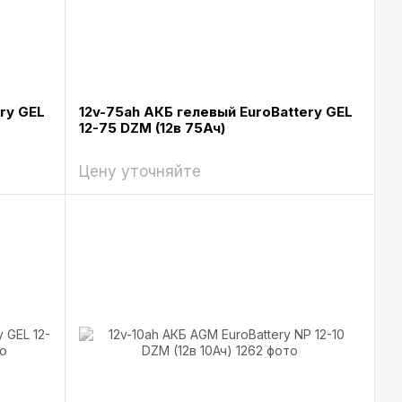
ry GEL
12v-75ah АКБ гелевый EuroBattery GEL
12-75 DZM (12в 75Ач)
Цену уточняйте