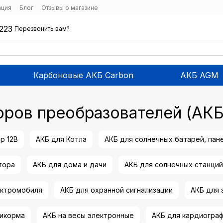
ация
Блог
Отзывы о магазине
223
Перезвонить вам?
Карбоновые АКБ Carbon
АКБ AGM
оров преобразователей (АКБ
р 12В
АКБ для Котла
АКБ для солнечных батарей, пан
тора
АКБ для дома и дачи
АКБ для солнечных станций
ектромобиля
АКБ для охранной сигнализации
АКБ для
рикорма
АКБ на весы электронные
АКБ для кардиогра