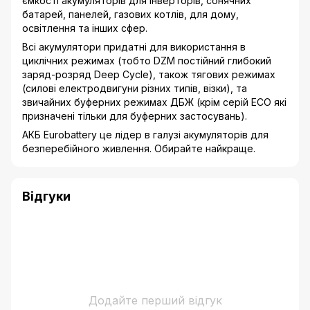
ємкості акумуляторів для інверторів, сонячних
батарей, панелей, газових котлів, для дому,
освітлення та інших сфер.
Всі акумулятори придатні для використання в
циклічних режимах (тобто DZM постійний глибокий
заряд-розряд Deep Cycle), також тягових режимах
(силові електродвигуни різних типів, візки), та
звичайних буферних режимах ДБЖ (крім серій ECO які
призначені тільки для буферних застосувань).
АКБ Eurobattery це лідер в галузі акумуляторів для
безперебійного живлення. Обирайте найкраще.
Відгуки
Додайте перший відгук