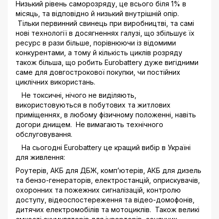
Низький рівень саморозряду, це всього біля 1% в
місяць, та відповідно й низький внутрішній опір.
Тільки первинний свинець при виробництві, та самі
нові технології в досягненнях галузі, що збільшує їх
ресурс в рази більше, порівнюючи із відомими
конкурентами, а тому й кількість циклів розряду
також більша, що робить Eurobattery дуже вигідними
саме для довгострокової покупки, чи постійних
циклічних використань.
Не токсичні, нічого не виділяють,
використовуються в побутових та житлових
приміщеннях, в любому фізичному положенні, навіть
догори днищем. Не вимагають технічного
обслуговування.
На сьогодні Eurobattery це кращий вибір в Україні
для живлення:
Роутерів, АКБ для ДБЖ, комп’ютерів, АКБ для дизель
та бензо-генераторів, електростанцій, оприскувачів,
охоронних та пожежних сигналізацій, контролю
доступу, відеоспостереження та відео-домофонів,
дитячих електромобілів та мотоциклів. Також великі