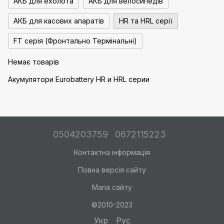
АКБ для ехолота
АКБ для велосипедів
АКБ для касових апаратів
HR та HRL серії
FT серія (Фронтально Термінальні)
Немає товарів
Акумулятори Eurobattery HR и HRL серии
0504203759
0672115223
Контактна інформація
Повна версія сайту
Мапа сайту
©2010-2023
Укр
Рус