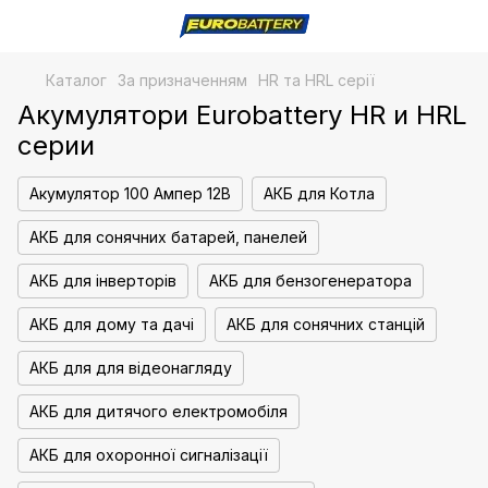
Каталог
За призначенням
HR та HRL серії
Акумулятори Eurobattery HR и HRL
серии
Акумулятор 100 Ампер 12В
АКБ для Котла
АКБ для сонячних батарей, панелей
АКБ для інверторів
АКБ для бензогенератора
АКБ для дому та дачі
АКБ для сонячних станцій
АКБ для для відеонагляду
АКБ для дитячого електромобіля
АКБ для охоронної сигналізації