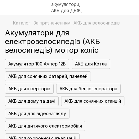
Каталог
За призначенням
АКБ для велосипедів
Акумулятори для
електровелосипедів (АКБ
велосипедів) мотор коліс
Акумулятор 100 Ампер 12В
АКБ для Котла
АКБ для сонячних батарей, панелей
АКБ для інверторів
АКБ для бензогенератора
АКБ для дому та дачі
АКБ для сонячних станцій
АКБ для для відеонагляду
АКБ для дитячого електромобіля
АКБ для охоронної сигналізації