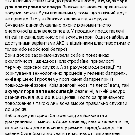
так важливо ставиться до процесу вибору
акумулятора
для електровелосипеда
. Знаючи всі нюанси правильної
покупки, можна бути впевненим у тому, що залізний друг
не підведе Вас у найважчу хвилину під час руху.
Сучасний ринок буквально рясніє різноманітністю
енергоносіїв для велосипедів. У продажу представлені
літієві та свинцево-кислотні акумулятори. Однак найбільш
доступними варіантами АКБ із відмінними властивостями є
гелеві або карбонові батареї.
Вони добре зарекомендували себе в показниках
екологічності, швидкості електробайка, тривалості
терміну корисної служби. А за рахунок модернізації та
коригування технологічних процесів у гелевих батареях,
нині вирішено і проблему протікання батареї при її
пошкодженні ззовні. Крім довговічності та легкої ваги, такі
акумулятори для велосипеді
в безпечні, а їхній ресурс
становить від 300 до 1000 циклів. Тобто за правильного
поводження з такою АКБ вона зможе правильно служити
до 3 років.
Вибір акумуляторної батареї слід здійснювати з
урахуванням її ємності. Адже саме від нього залежить те,
як довго проїде велосипед у режимі заряд/розряд. Не
зайвим буде брати до уваги і властивості, які заявлені