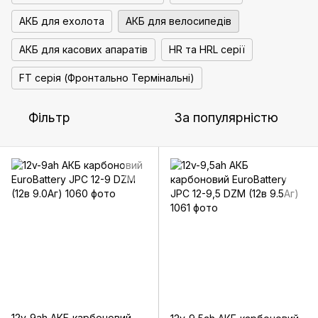
АКБ для ехолота
АКБ для велосипедів
АКБ для касових апаратів
HR та HRL серії
FT серія (Фронтально Термінальні)
Фільтр
За популярністю
12v-9ah АКБ карбоновий