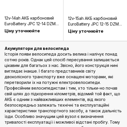
12v-14ah АКБ карбоновий
12v-15ah АКБ карбоновий
EuroBattery JPC 12-14 DZM
EuroBattery JPC 12-15 DZM
(12в 14Аг)
(12в 15Аг)
Ціну уточнюйте
Ціну уточнюйте
Акумулятори для велосипеда
Історія появи велосипеда досить велика і налічує понад
сотню років. Однак цей спосіб пересування залишається
цікавим для багатьох з нас. Звісно, його конструкція нині
виглядає інакше. І багато представників світу
двоколісного транспорту вже оснащені моторами, які
перетворили їх на потужні електровелосипеди.
Професійним велосипедистам і тим, хто тільки-но почав
свій шлях до підкорення кілометрів, відомий той факт, що
АКБ є одним з найважливіших елементів, від якого
безпосередньо залежать технічні та експлуатаційні
характеристики транспортного засобу, а також дальність
їзди. Особливо значущим цей вузол є визначення
тривалості експлуатації і можливої відстані пробігу. Тому