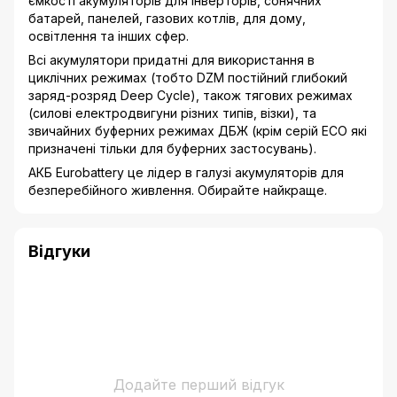
ємкості акумуляторів для інверторів, сонячних
батарей, панелей, газових котлів, для дому,
освітлення та інших сфер.
Всі акумулятори придатні для використання в
циклічних режимах (тобто DZM постійний глибокий
заряд-розряд Deep Cycle), також тягових режимах
(силові електродвигуни різних типів, візки), та
звичайних буферних режимах ДБЖ (крім серій ECO які
призначені тільки для буферних застосувань).
АКБ Eurobattery це лідер в галузі акумуляторів для
безперебійного живлення. Обирайте найкраще.
Відгуки
Додайте перший відгук