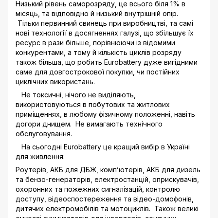
Низький рівень саморозряду, це всього біля 1% в
місяць, та відповідно й низький внутрішній опір.
Тільки первинний свинець при виробництві, та самі
нові технології в досягненнях галузі, що збільшує їх
ресурс в рази більше, порівнюючи із відомими
конкурентами, а тому й кількість циклів розряду
також більша, що робить Eurobattery дуже вигідними
саме для довгострокової покупки, чи постійних
циклічних використань.
Не токсичні, нічого не виділяють,
використовуються в побутових та житлових
приміщеннях, в любому фізичному положенні, навіть
догори днищем. Не вимагають технічного
обслуговування.
На сьогодні Eurobattery це кращий вибір в Україні
для живлення:
Роутерів, АКБ для ДБЖ, комп’ютерів, АКБ для дизель
та бензо-генераторів, електростанцій, оприскувачів,
охоронних та пожежних сигналізацій, контролю
доступу, відеоспостереження та відео-домофонів,
дитячих електромобілів та мотоциклів. Також великі