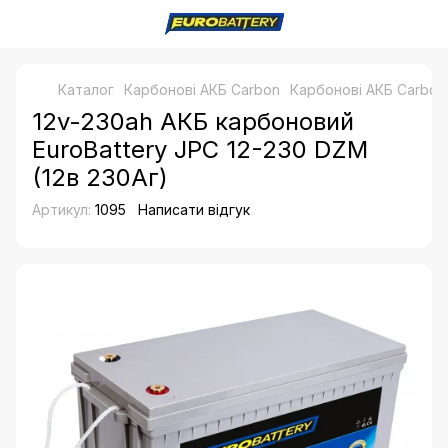
Каталог
Карбонові АКБ Carbon
Карбонові АКБ Carbo
12v-230ah АКБ карбоновий
EuroBattery JPC 12-230 DZM
(12в 230Аг)
Артикул:
1095
Написати відгук