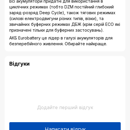
Всі акумулятори придатні для використання в
циклічних режимах (тобто DZM постійний глибокий
заряд-розряд Deep Cycle), також тягових режимах
(силові електродвигуни різних типів, візки), та
звичайних буферних режимах ДБЖ (крім серій ECO які
призначені тільки для буферних застосувань).
АКБ Eurobattery це лідер в галузі акумуляторів для
безперебійного живлення. Обирайте найкраще.
Відгуки
Додайте перший відгук
Написати відгук