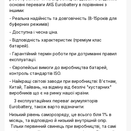
основні переваги АКБ Eurobattery в порівнянні з
іншими:
- Реальна надійність та довговічність (8-15років для
буферних режимів)
- Доступна і чесна ціна.
- Відповідність характеристик (преміум клас
батарей).
- Гарантійний термін роботи при дотриманні правил
експлуатації.
- Європейські вимоги до виробництва батарей,
контроль стандартів ISO.
- Найкращі світові заводи при виробництві: В'єтнам,
Китай, Тайвань, на відміну від безлічі "кустарних"
виробників що є на ринку нашої країни.
З експлуатаційних переваг акумуляторів
Eurobattery, також варто відзначити:
Низький рівень саморозряду, це всього біля 1% в
місяць, та відповідно й низький внутрішній опір.
Тільки первинний свинець при виробництві, та самі