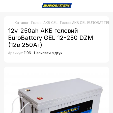
Каталог
Гелеві АКБ GEL
Гелеві АКБ GEL EUROBATTERY
12v-250ah АКБ гелевий
EuroBattery GEL 12-250 DZM
(12в 250Аг)
Артикул:
1196
Написати відгук