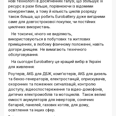
нові технології в досягненнях галузі, що збільшує їх
ресурс в рази більше, порівнюючи із відомими
конкурентами, а тому й кількість циклів розряду
також більша, що робить Eurobattery дуже вигідними
саме для довгострокової покупки, чи постійних
циклічних використань.
Не токсичні, нічого не виділяють,
використовуються в побутових та житлових
приміщеннях, в любому фізичному положенні, навіть
догори днищем. Не вимагають технічного
обслуговування.
На сьогодні Eurobattery це кращий вибір в Україні
для живлення:
Роутерів, АКБ для ДБЖ, комп’ютерів, АКБ для дизель
та бензо-генераторів, електростанцій, оприскувачів,
охоронних та пожежних сигналізацій, контролю
доступу, відеоспостереження та відео-домофонів,
дитячих електромобілів та мотоциклів. Також великі
ємкості акумуляторів для інверторів, сонячних
батарей, панелей, газових котлів, для дому,
освітлення та інших сфер.