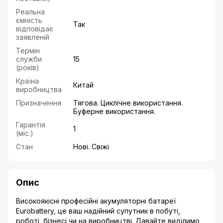
Реальна
ємність
Так
відповідає
заявленій
Термін
служби
15
(років)
Країна
Китай
виробництва
Призначення
Тягова. Циклічне використання.
Буферне використання.
Гарантія
1
(міс.)
Стан
Нові. Свіжі
Опис
Високоякісні професійні акумуляторні батареї
Eurobattery, це ваш надійний супутник в побуті,
роботі, бізнесі чи на виробництві. Давайте виділимо