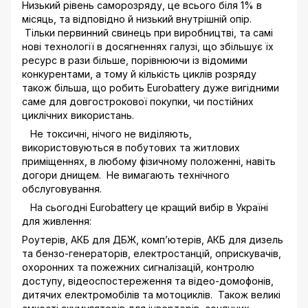
Низький рівень саморозряду, це всього біля 1% в
місяць, та відповідно й низький внутрішній опір.
Тільки первинний свинець при виробництві, та самі
нові технології в досягненнях галузі, що збільшує їх
ресурс в рази більше, порівнюючи із відомими
конкурентами, а тому й кількість циклів розряду
також більша, що робить Eurobattery дуже вигідними
саме для довгострокової покупки, чи постійних
циклічних використань.
Не токсичні, нічого не виділяють,
використовуються в побутових та житлових
приміщеннях, в любому фізичному положенні, навіть
догори днищем. Не вимагають технічного
обслуговування.
На сьогодні Eurobattery це кращий вибір в Україні
для живлення:
Роутерів, АКБ для ДБЖ, комп’ютерів, АКБ для дизель
та бензо-генераторів, електростанцій, оприскувачів,
охоронних та пожежних сигналізацій, контролю
доступу, відеоспостереження та відео-домофонів,
дитячих електромобілів та мотоциклів. Також великі