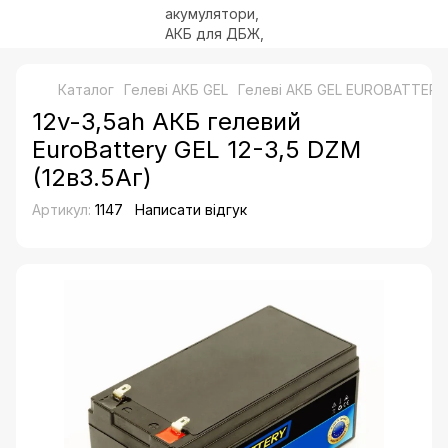
Каталог
Гелеві АКБ GEL
Гелеві АКБ GEL EUROBATTERY
12v-3,5ah АКБ гелевий
EuroBattery GEL 12-3,5 DZM
(12в3.5Аг)
Артикул:
1147
Написати відгук