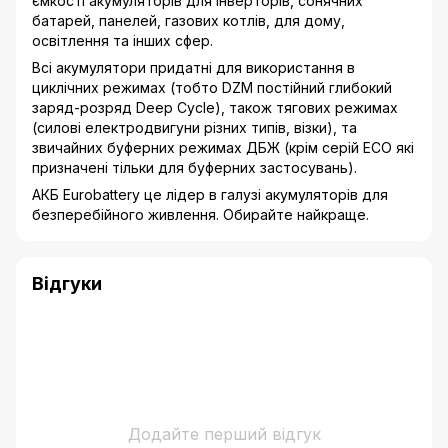
ємкості акумуляторів для інверторів, сонячних
батарей, панелей, газових котлів, для дому,
освітлення та інших сфер.
Всі акумулятори придатні для використання в
циклічних режимах (тобто DZM постійний глибокий
заряд-розряд Deep Cycle), також тягових режимах
(силові електродвигуни різних типів, візки), та
звичайних буферних режимах ДБЖ (крім серій ECO які
призначені тільки для буферних застосувань).
АКБ Eurobattery це лідер в галузі акумуляторів для
безперебійного живлення. Обирайте найкраще.
Відгуки
Додайте перший відгук