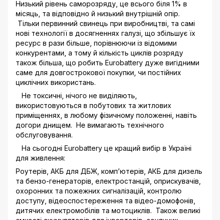
Низький рівень саморозряду, це всього біля 1% в
місяць, та відповідно й низький внутрішній опір.
Тільки первинний свинець при виробництві, та самі
нові технології в досягненнях галузі, що збільшує їх
ресурс в рази більше, порівнюючи із відомими
конкурентами, а тому й кількість циклів розряду
також більша, що робить Eurobattery дуже вигідними
саме для довгострокової покупки, чи постійних
циклічних використань.
Не токсичні, нічого не виділяють,
використовуються в побутових та житлових
приміщеннях, в любому фізичному положенні, навіть
догори днищем. Не вимагають технічного
обслуговування.
На сьогодні Eurobattery це кращий вибір в Україні
для живлення:
Роутерів, АКБ для ДБЖ, комп’ютерів, АКБ для дизель
та бензо-генераторів, електростанцій, оприскувачів,
охоронних та пожежних сигналізацій, контролю
доступу, відеоспостереження та відео-домофонів,
дитячих електромобілів та мотоциклів. Також великі