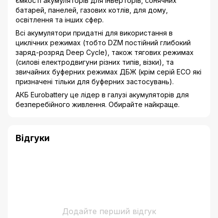
ємкості акумуляторів для інверторів, сонячних
батарей, панелей, газових котлів, для дому,
освітлення та інших сфер.
Всі акумулятори придатні для використання в
циклічних режимах (тобто DZM постійний глибокий
заряд-розряд Deep Cycle), також тягових режимах
(силові електродвигуни різних типів, візки), та
звичайних буферних режимах ДБЖ (крім серій ECO які
призначені тільки для буферних застосувань).
АКБ Eurobattery це лідер в галузі акумуляторів для
безперебійного живлення. Обирайте найкраще.
Відгуки
Додайте перший відгук