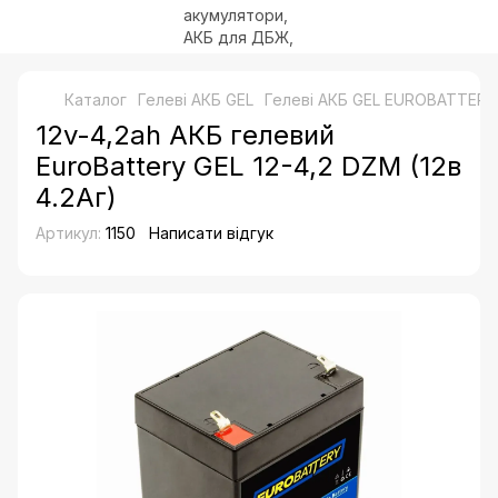
Каталог
Гелеві АКБ GEL
Гелеві АКБ GEL EUROBATTERY
12v-4,2ah АКБ гелевий
EuroBattery GEL 12-4,2 DZM (12в
4.2Аг)
Артикул:
1150
Написати відгук