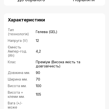
Характеристики
Тип
Гелева (GEL)
(технологія)
Напруга (V)
12
Ємність
Ампер-год.
4,2
(Ah)
Клас
Преміум (Висока якість та
довговічність)
Довжина мм.
90
Ширина мм.
70
Висота мм.
100
Висота +
105
клеми мм.
Вага (+/-
може