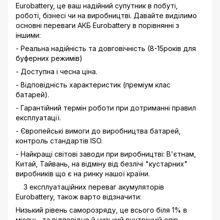
Eurobattery, це ваш надійний супутник в побуті,
роботі, бізнесі чи на виробництві. Давайте виділимо
основні переваги АКБ Eurobattery в порівнянні з
іншими:
- Реальна надійність та довговічність (8-15років для
буферних режимів)
- Доступна і чесна ціна.
- Відповідність характеристик (преміум клас
батарей).
- Гарантійний термін роботи при дотриманні правил
експлуатації.
- Європейські вимоги до виробництва батарей,
контроль стандартів ISO.
- Найкращі світові заводи при виробництві: В'єтнам,
Китай, Тайвань, на відміну від безлічі "кустарних"
виробників що є на ринку нашої країни.
З експлуатаційних переваг акумуляторів
Eurobattery, також варто відзначити:
Низький рівень саморозряду, це всього біля 1% в
місяць, та відповідно й низький внутрішній опір.