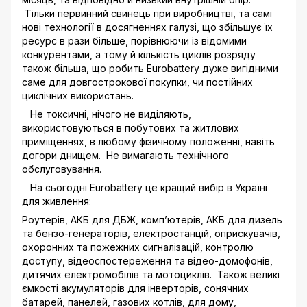
Тільки первинний свинець при виробництві, та самі
нові технології в досягненнях галузі, що збільшує їх
ресурс в рази більше, порівнюючи із відомими
конкурентами, а тому й кількість циклів розряду
також більша, що робить Eurobattery дуже вигідними
саме для довгострокової покупки, чи постійних
циклічних використань.
Не токсичні, нічого не виділяють,
використовуються в побутових та житлових
приміщеннях, в любому фізичному положенні, навіть
догори днищем. Не вимагають технічного
обслуговування.
На сьогодні Eurobattery це кращий вибір в Україні
для живлення:
Роутерів, АКБ для ДБЖ, комп’ютерів, АКБ для дизель
та бензо-генераторів, електростанцій, оприскувачів,
охоронних та пожежних сигналізацій, контролю
доступу, відеоспостереження та відео-домофонів,
дитячих електромобілів та мотоциклів. Також великі
ємкості акумуляторів для інверторів, сонячних
батарей, панелей, газових котлів, для дому,