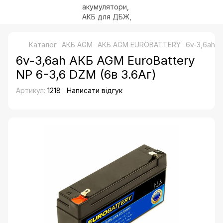
Каталог
АКБ AGM
АКБ AGM EUROBATTERY
6v-3,6ah А
6v-3,6ah АКБ AGM EuroBattery
NP 6-3,6 DZM (6в 3.6Аг)
Артикул:
1218
Написати відгук