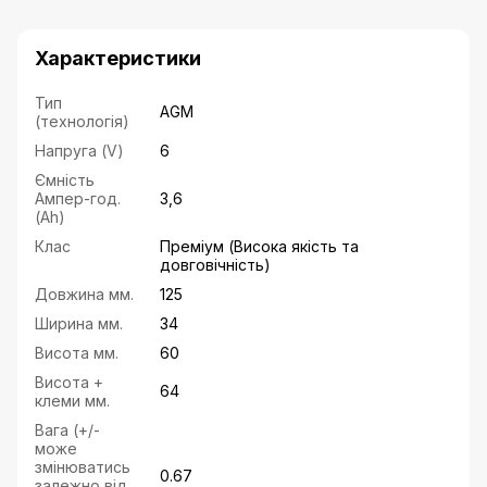
Характеристики
Тип
AGM
(технологія)
Напруга (V)
6
Ємність
Ампер-год.
3,6
(Ah)
Клас
Преміум (Висока якість та
довговічність)
Довжина мм.
125
Ширина мм.
34
Висота мм.
60
Висота +
64
клеми мм.
Вага (+/-
може
змінюватись
0.67
залежно від