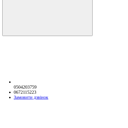
0504203759
0672115223
Замовити дзвінок