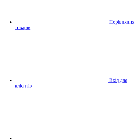
Порівняння
товарів
Вхід для
клієнтів