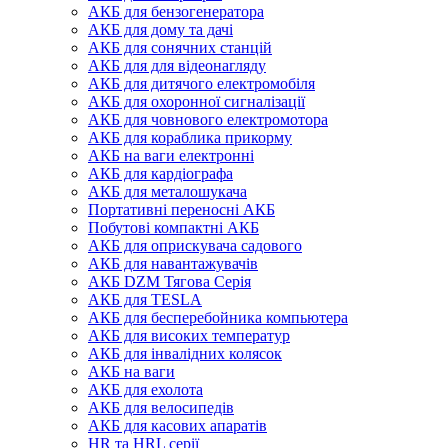
АКБ для бензогенератора
АКБ для дому та дачі
АКБ для сонячних станцій
АКБ для для відеонагляду
АКБ для дитячого електромобіля
АКБ для охоронної сигналізації
АКБ для човнового електромотора
АКБ для кораблика прикорму
АКБ на ваги електронні
АКБ для кардіографа
АКБ для металошукача
Портативні переносні АКБ
Побутові компактні АКБ
АКБ для оприскувача садового
АКБ для навантажувачів
АКБ DZM Тягова Серія
АКБ для TESLA
АКБ для бесперебойника компьютера
АКБ для високих температур
АКБ для інвалідних колясок
АКБ на ваги
АКБ для ехолота
АКБ для велосипедів
АКБ для касових апаратів
HR та HRL серії