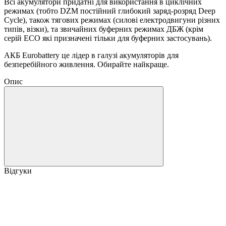
Всі акумулятори придатні для використання в циклічних
режимах (тобто DZM постійний глибокий заряд-розряд Deep
Cycle), також тягових режимах (силові електродвигуни різних
типів, візки), та звичайних буферних режимах ДБЖ (крім
серій ECO які призначені тільки для буферних застосувань).
АКБ Eurobattery це лідер в галузі акумуляторів для
безперебійного живлення. Обирайте найкраще.
Опис
Відгуки