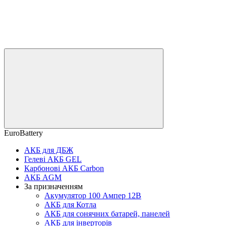
EuroBattery
АКБ для ДБЖ
Гелеві АКБ GEL
Карбонові АКБ Carbon
АКБ AGM
За призначенням
Акумулятор 100 Ампер 12В
АКБ для Котла
АКБ для сонячних батарей, панелей
АКБ для інверторів