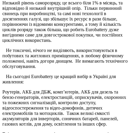
Низький рівень саморозряду, це всього біля 1% в місяць, та
відповідно й низький внутрішній опір. Тільки первинний
свинець при виробництві, та самі нові технології в
досягненнях галузі, що збільшує їх ресурс в рази більше,
порівнюючи із відомими конкурентами, а тому й кількість
циклів розряду також більша, що робить Eurobattery дуже
вигідними саме для довгострокової покупки, чи постійних
циклічних використань.
Не токсичні, нічого не виділяють, використовуються в
побутових та житлових приміщеннях, в любому фізичному
положенні, навіть догори днищем. Не вимагають технічного
обслуговування.
На сьогодні Eurobattery це кращий вибір в Україні для
живлення:
Роутерів, АКБ для ДБЖ, комп’ютерів, АКБ для дизель та
бензо-генераторів, електростанцій, оприскувачів, охоронних
та пожежних сигналізацій, контролю доступу,
відеоспостереження та відео-домофонів, дитячих
електромобілів та мотоциклів. Також великі ємкості
акумуляторів для інверторів, сонячних батарей, панелей,
газових котлів, для дому, освітлення та інших сфер.