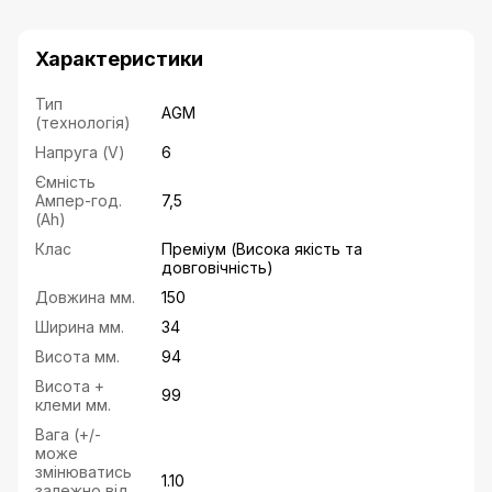
Характеристики
Тип
AGM
(технологія)
Напруга (V)
6
Ємність
Ампер-год.
7,5
(Ah)
Клас
Преміум (Висока якість та
довговічність)
Довжина мм.
150
Ширина мм.
34
Висота мм.
94
Висота +
99
клеми мм.
Вага (+/-
може
змінюватись
1.10
залежно від