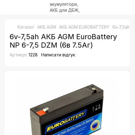
Каталог
АКБ AGM
АКБ AGM EUROBATTERY
6v-7,5ah А
6v-7,5ah АКБ AGM EuroBattery
NP 6-7,5 DZM (6в 7.5Аг)
Артикул:
1228
Написати відгук