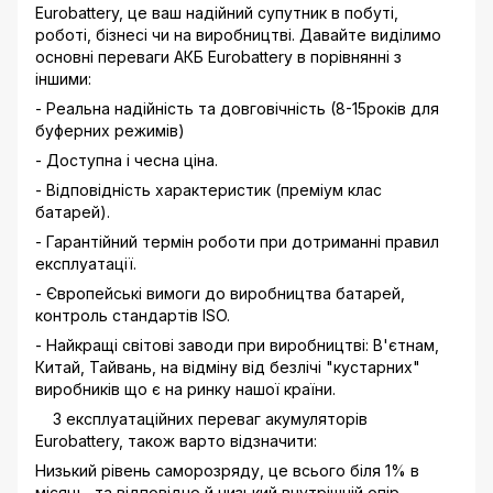
Eurobattery, це ваш надійний супутник в побуті,
роботі, бізнесі чи на виробництві. Давайте виділимо
основні переваги АКБ Eurobattery в порівнянні з
іншими:
- Реальна надійність та довговічність (8-15років для
буферних режимів)
- Доступна і чесна ціна.
- Відповідність характеристик (преміум клас
батарей).
- Гарантійний термін роботи при дотриманні правил
експлуатації.
- Європейські вимоги до виробництва батарей,
контроль стандартів ISO.
- Найкращі світові заводи при виробництві: В'єтнам,
Китай, Тайвань, на відміну від безлічі "кустарних"
виробників що є на ринку нашої країни.
З експлуатаційних переваг акумуляторів
Eurobattery, також варто відзначити:
Низький рівень саморозряду, це всього біля 1% в
місяць, та відповідно й низький внутрішній опір.