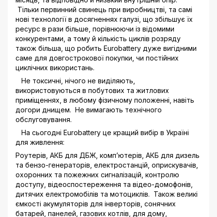
Тільки первинний свинець при виробництві, та самі
нові технології в досягненнях галузі, що збільшує їх
ресурс в рази більше, порівнюючи із відомими
конкурентами, а тому й кількість циклів розряду
також більша, що робить Eurobattery дуже вигідними
саме для довгострокової покупки, чи постійних
циклічних використань.
Не токсичні, нічого не виділяють,
використовуються в побутових та житлових
приміщеннях, в любому фізичному положенні, навіть
догори днищем. Не вимагають технічного
обслуговування.
На сьогодні Eurobattery це кращий вибір в Україні
для живлення:
Роутерів, АКБ для ДБЖ, комп’ютерів, АКБ для дизель
та бензо-генераторів, електростанцій, оприскувачів,
охоронних та пожежних сигналізацій, контролю
доступу, відеоспостереження та відео-домофонів,
дитячих електромобілів та мотоциклів. Також великі
ємкості акумуляторів для інверторів, сонячних
батарей, панелей, газових котлів, для дому,