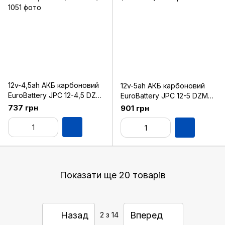
12v-4,5ah АКБ карбоновий
12v-5ah АКБ карбоновий
EuroBattery JPC 12-4,5 DZM
EuroBattery JPC 12-5 DZM
(12в 4.5Аг)
(12в 5.0Аг)
737 грн
901 грн
Показати ще 20 товарів
Назад
Вперед
2
з 14