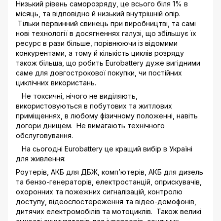
Низький рівень саморозряду, це всього біля 1% в
місяць, та відповідно й низький внутрішній опір.
Тільки первинний свинець при виробництві, та самі
нові технології в досягненнях галузі, що збільшує їх
ресурс в рази більше, порівнюючи із відомими
конкурентами, а тому й кількість циклів розряду
також більша, що робить Eurobattery дуже вигідними
саме для довгострокової покупки, чи постійних
циклічних використань.
Не токсичні, нічого не виділяють,
використовуються в побутових та житлових
приміщеннях, в любому фізичному положенні, навіть
догори днищем. Не вимагають технічного
обслуговування.
На сьогодні Eurobattery це кращий вибір в Україні
для живлення:
Роутерів, АКБ для ДБЖ, комп’ютерів, АКБ для дизель
та бензо-генераторів, електростанцій, оприскувачів,
охоронних та пожежних сигналізацій, контролю
доступу, відеоспостереження та відео-домофонів,
дитячих електромобілів та мотоциклів. Також великі