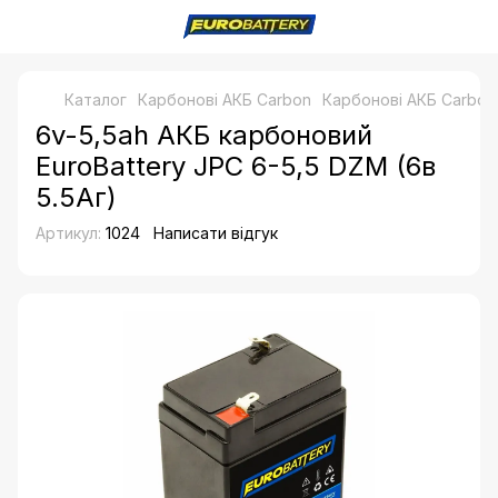
Каталог
Карбонові АКБ Carbon
Карбонові АКБ Carbo
6v-5,5ah АКБ карбоновий
EuroBattery JPC 6-5,5 DZM (6в
5.5Аг)
Артикул:
1024
Написати відгук