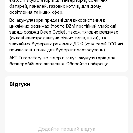
ємкості акумуляторів для інверторів, сонячних
батарей, панелей, газових котлів, для дому,
освітлення та інших сфер.
Всі акумулятори придатні для використання в
циклічних режимах (тобто DZM постійний глибокий
заряд-розряд Deep Cycle), також тягових режимах
(силові електродвигуни різних типів, візки), та
звичайних буферних режимах ДБЖ (крім серій ECO які
призначені тільки для буферних застосувань).
АКБ Eurobattery це лідер в галузі акумуляторів для
безперебійного живлення. Обирайте найкраще.
Відгуки
Додайте перший відгук