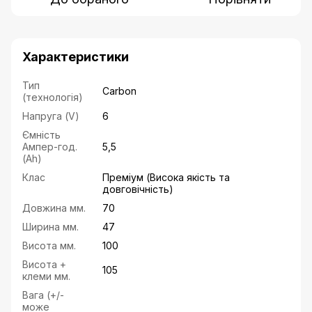
Характеристики
Тип
Carbon
(технологія)
Напруга (V)
6
Ємність
Ампер-год.
5,5
(Ah)
Клас
Преміум (Висока якість та
довговічність)
Довжина мм.
70
Ширина мм.
47
Висота мм.
100
Висота +
105
клеми мм.
Вага (+/-
може