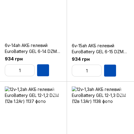
6v-14ah АКБ гелевий
6v-15ah АКБ гелевий
EuroBattery GEL 6-14 DZM
EuroBattery GEL 6-15 DZM
(6в 14Аг)
(6в 15Аг)
934 грн
934 грн