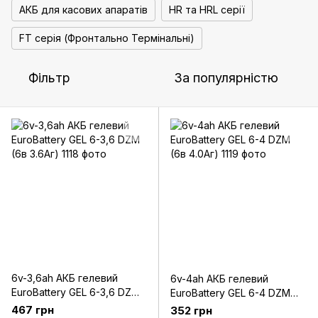
АКБ для касових апаратів
HR та HRL серії
FT серія (Фронтально Термінальні)
Фільтр
За популярністю
6v-3,6ah АКБ гелевий
6v-4ah АКБ гелевий
EuroBattery GEL 6-3,6 DZM
EuroBattery GEL 6-4 DZM
(6в 3.6Аг)
(6в 4.0Аг)
467 грн
352 грн