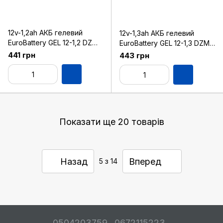
12v-1,2ah АКБ гелевий
12v-1,3ah АКБ гелевий
EuroBattery GEL 12-1,2 DZM
EuroBattery GEL 12-1,3 DZM
(12в 1.2Аг)
(12в 1.3Аг)
441 грн
443 грн
Показати ще 20 товарів
Назад
Вперед
5
з 14
0504203759
0672115223