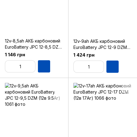
12v-8,5ah АКБ карбоновий
12v-9ah АКБ карбоновий
EuroBattery JPC 12-8,5 DZM
EuroBattery JPC 12-9 DZM
(12в 8.5Аг)
(12в 9.0Аг)
1 146 грн
1 424 грн