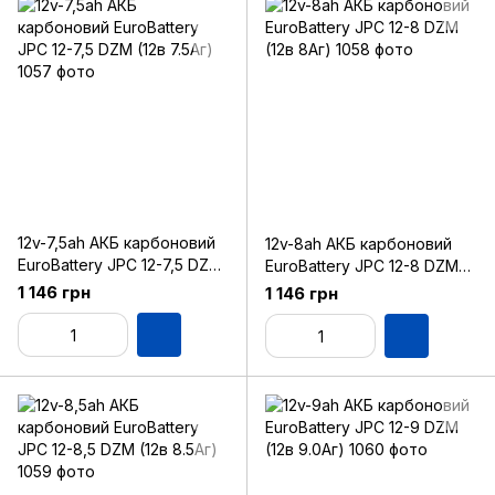
12v-7,5ah АКБ карбоновий
12v-8ah АКБ карбоновий
EuroBattery JPC 12-7,5 DZM
EuroBattery JPC 12-8 DZM
(12в 7.5Аг)
(12в 8Аг)
1 146 грн
1 146 грн