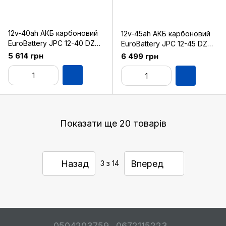
12v-40ah АКБ карбоновий
12v-45ah АКБ карбоновий
EuroBattery JPC 12-40 DZM
EuroBattery JPC 12-45 DZM
(12в 40Аг)
(12в 45Аг)
5 614 грн
6 499 грн
Показати ще 20 товарів
Назад
Вперед
3
з 14
0504203759
0672115223