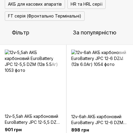
АКБ для касових апаратів
HR та HRL серії
FT серія (Фронтально Термінальні)
Фільтр
За популярністю
12v-5,5ah АКБ карбоновий
12v-6ah АКБ карбоновий
EuroBattery JPC 12-5,5 DZM
EuroBattery JPC 12-6 DZM
(12в 5.5Аг)
(12в 6.0Аг)
901 грн
898 грн