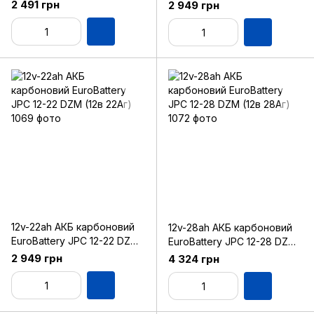
(12в 18Аг)
(12в 20Аг)
2 491 грн
2 949 грн
12v-22ah АКБ карбоновий
12v-28ah АКБ карбоновий
EuroBattery JPC 12-22 DZM
EuroBattery JPC 12-28 DZM
(12в 22Аг)
(12в 28Аг)
2 949 грн
4 324 грн