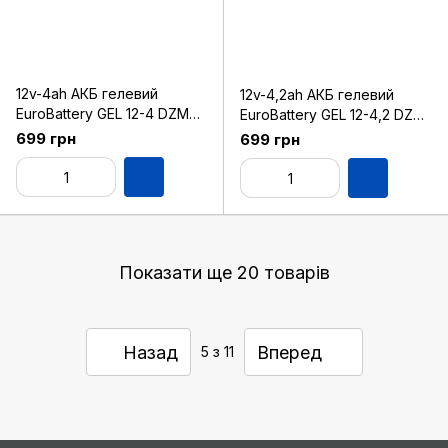
12v-4ah АКБ гелевий
12v-4,2ah АКБ гелевий
EuroBattery GEL 12-4 DZM
EuroBattery GEL 12-4,2 DZM
(12в 4.0Аг)
(12в 4.2Аг)
699 грн
699 грн
Показати ще 20 товарів
Назад
Вперед
5
з 11