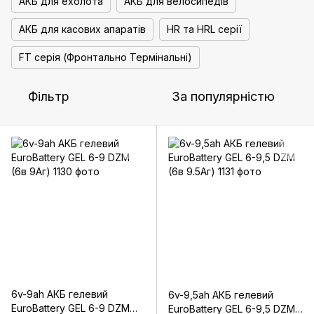
АКБ для ехолота
АКБ для велосипедів
АКБ для касових апаратів
HR та HRL серії
FT серія (Фронтально Термінальні)
Фільтр
За популярністю
6v-9ah АКБ гелевий
6v-9,5ah АКБ гелевий
EuroBattery GEL 6-9 DZM
EuroBattery GEL 6-9,5 DZM